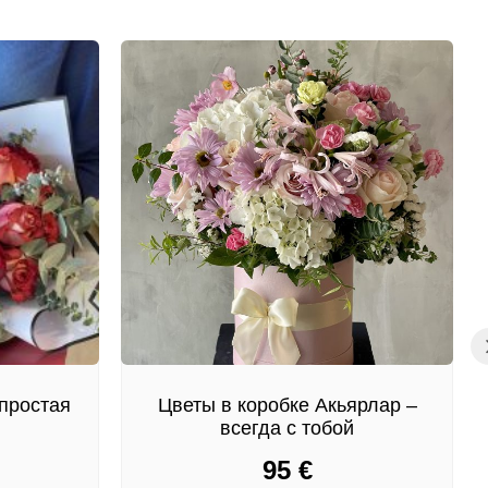
простая
Цветы в коробке Акьярлар –
всегда с тобой
95
€