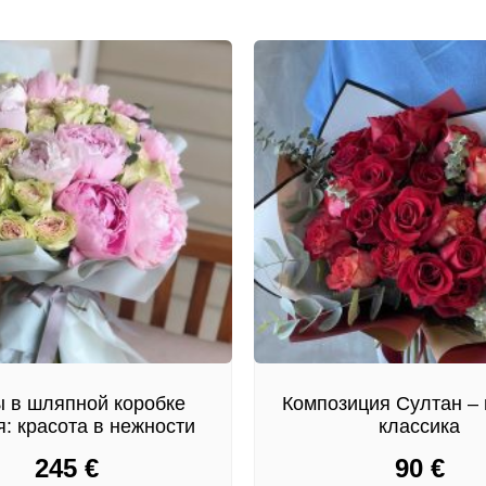
 в шляпной коробке
Композиция Султан – 
: красота в нежности
классика
245
€
90
€