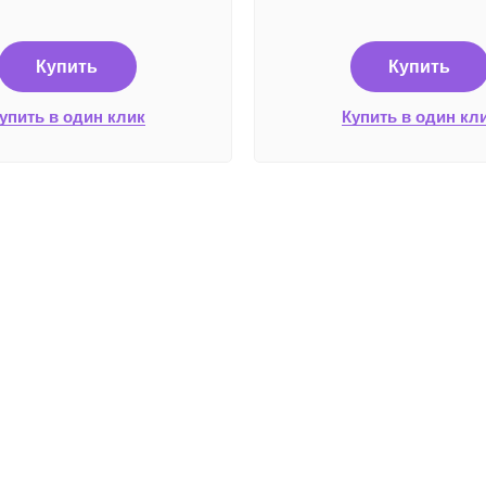
Купить
Купить
упить в один клик
Купить в один кл
Плате
Работаем без выходных
с 8:00 до 22:00